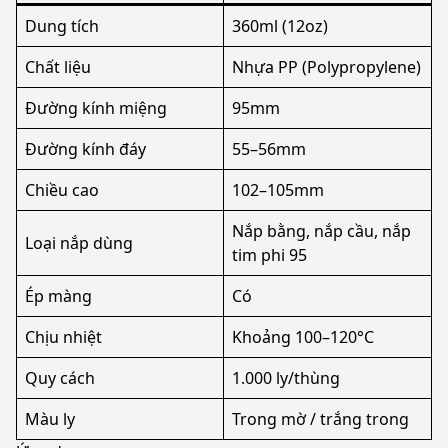
Dung tích
360ml (12oz)
Chất liệu
Nhựa PP (Polypropylene)
Đường kính miệng
95mm
Đường kính đáy
55–56mm
Chiều cao
102–105mm
Nắp bằng, nắp cầu, nắp
Loại nắp dùng
tim phi 95
Ép màng
Có
Chịu nhiệt
Khoảng 100–120°C
Quy cách
1.000 ly/thùng
Màu ly
Trong mờ / trắng trong