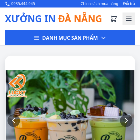
0935.444.945
Chính sách mua hàng
Đổi trả
XƯỞNG IN
ĐÀ NẴNG
DANH MỤC SẢN PHẨM