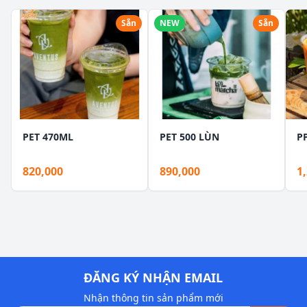
Sẵn
NEW
Sẵn
PET 470ML
PET 500 LÙN
P
820,000
890,000
1
ĐĂNG KÝ NHẬN EMAIL
Nhận thông tin sản phẩm mới