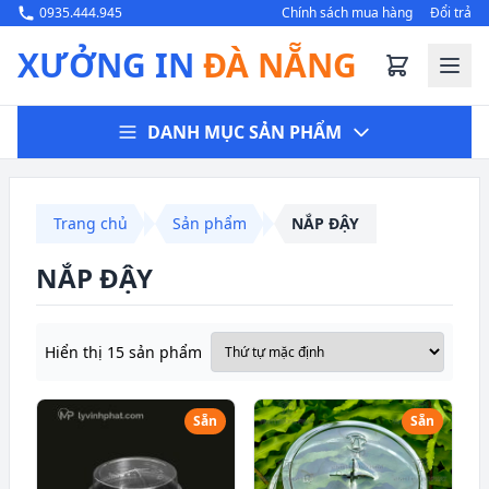
0935.444.945
Chính sách mua hàng
Đổi trả
XƯỞNG IN
ĐÀ NẴNG
DANH MỤC SẢN PHẨM
Trang chủ
Sản phẩm
NẮP ĐẬY
NẮP ĐẬY
Hiển thị 15 sản phẩm
Sẵn
Sẵn