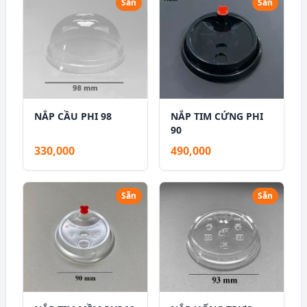
Sẵn
Sẵn
NẮP CẦU PHI 98
NẮP TIM CỨNG PHI
90
330,000
490,000
Sẵn
Sẵn