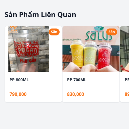
Sản Phẩm Liên Quan
Sẵn
Sẵn
PP 800ML
PP 700ML
P
790,000
830,000
8