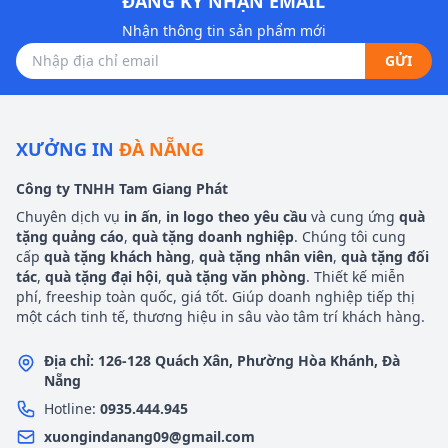
ĐĂNG KÝ NHẬN EMAIL
Nhận thông tin sản phẩm mới
GỬI
XƯỞNG IN
ĐÀ NẴNG
Công ty TNHH Tam Giang Phát
Chuyên dịch vụ
in ấn
,
in logo theo yêu cầu
và cung ứng
quà
tặng quảng cáo
,
quà tặng doanh nghiệp
. Chúng tôi cung
cấp
quà tặng khách hàng
,
quà tặng nhân viên
,
quà tặng đối
tác
,
quà tặng đại hội
,
quà tặng văn phòng
. Thiết kế miễn
phí, freeship toàn quốc, giá tốt. Giúp doanh nghiệp tiếp thị
một cách tinh tế, thương hiệu in sâu vào tâm trí khách hàng.
Địa chỉ: 126-128 Quách Xân, Phường Hòa Khánh, Đà
Nẵng
Hotline:
0935.444.945
xuongindanang09@gmail.com