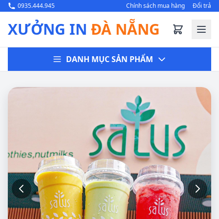
0935.444.945
Chính sách mua hàng
Đổi trả
XƯỞNG IN
ĐÀ NẴNG
DANH MỤC SẢN PHẨM