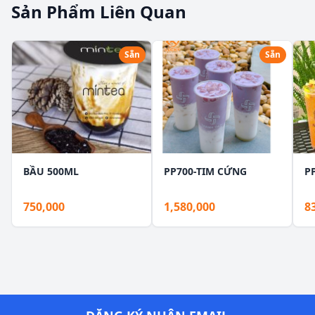
Sản Phẩm Liên Quan
Sẵn
Sẵn
BẦU 500ML
PP700-TIM CỨNG
P
750,000
1,580,000
8