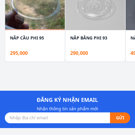
NẮP CẦU PHI 95
NẮP BẰNG PHI 93
N
295,000
290,000
4
ĐĂNG KÝ NHẬN EMAIL
Nhận thông tin sản phẩm mới
GỬI