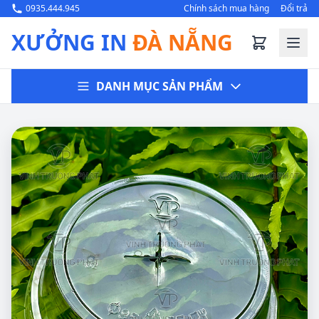
0935.444.945
Chính sách mua hàng
Đổi trả
XƯỞNG IN
ĐÀ NẴNG
DANH MỤC SẢN PHẨM