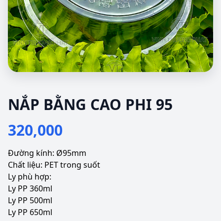
NẮP BẰNG CAO PHI 95
320,000
Đường kính: Ø95mm
Chất liệu: PET trong suốt
Ly phù hợp:
Ly PP 360ml
Ly PP 500ml
Ly PP 650ml