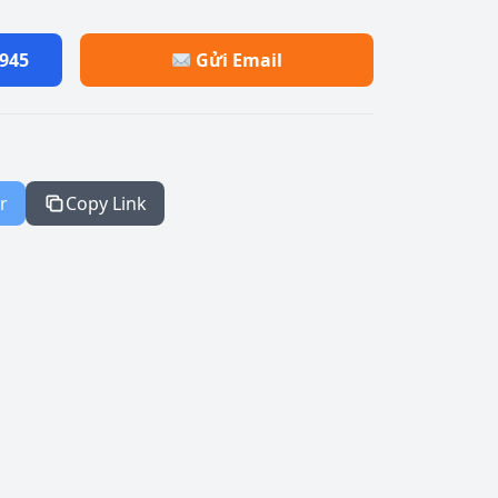
.945
Gửi Email
r
Copy Link