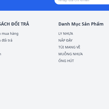
SÁCH ĐỔI TRẢ
Danh Mục Sản Phẩm
h mua hàng
LY NHỰA
 đổi trả
NẮP ĐẬY
TÚI MANG VỀ
n
MUỖNG NHỰA
ỐNG HÚT