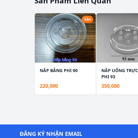
Sản Phẩm Liên Quan
Sẵn
NẮP BẰNG PHI 90
NẮP UỐNG TRỰC 
PHI 93
220,000
350,000
ĐĂNG KÝ NHẬN EMAIL