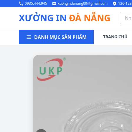
0935.444.945
xuongindanang09@gmail.com
126-128
XƯỞNG IN
ĐÀ NẴNG
DANH MỤC SẢN PHẨM
TRANG CHỦ