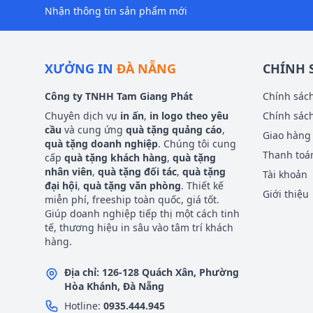
Nhận thông tin sản phẩm mới
XƯỞNG IN
ĐÀ NẴNG
CHÍNH 
Công ty TNHH Tam Giang Phát
Chính sác
Chuyên dịch vụ
in ấn
,
in logo theo yêu
Chính sách
cầu
và cung ứng
quà tặng quảng cáo
,
Giao hàng
quà tặng doanh nghiệp
. Chúng tôi cung
Thanh toá
cấp
quà tặng khách hàng
,
quà tặng
nhân viên
,
quà tặng đối tác
,
quà tặng
Tài khoản
đại hội
,
quà tặng văn phòng
. Thiết kế
Giới thiệu
miễn phí, freeship toàn quốc, giá tốt.
Giúp doanh nghiệp tiếp thị một cách tinh
tế, thương hiệu in sâu vào tâm trí khách
hàng.
Địa chỉ: 126-128 Quách Xân, Phường
Hòa Khánh, Đà Nẵng
Hotline:
0935.444.945