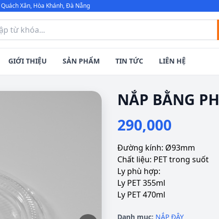
 Quách Xân, Hòa Khánh, Đà Nẵng
GIỚI THIỆU
SẢN PHẨM
TIN TỨC
LIÊN HỆ
NẮP BẰNG PH
290,000
Đường kính: Ø93mm
Chất liệu: PET trong suốt
Ly phù hợp:
Ly PET 355ml
Ly PET 470ml
Danh mục:
NẮP ĐẬY