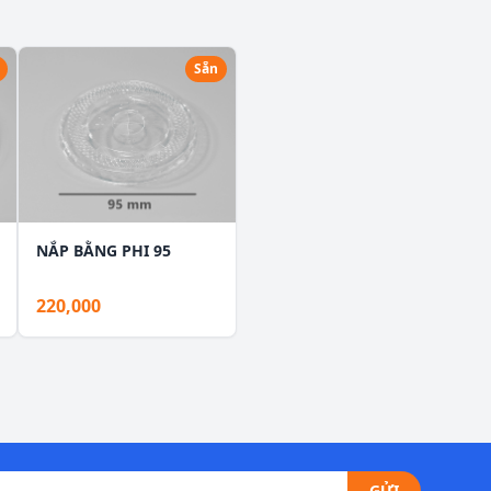
Sẵn
NẮP BẰNG PHI 95
220,000
GỬI