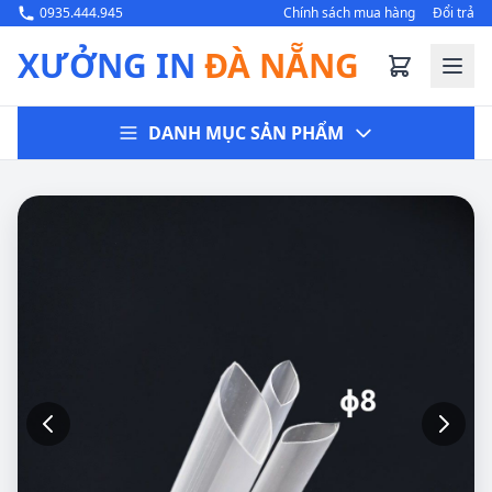
0935.444.945
Chính sách mua hàng
Đổi trả
XƯỞNG IN
ĐÀ NẴNG
DANH MỤC SẢN PHẨM