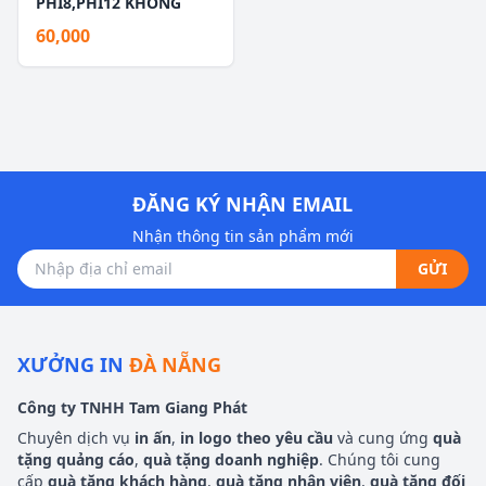
PHI8,PHI12 KHÔNG
BỌC
60,000
ĐĂNG KÝ NHẬN EMAIL
Nhận thông tin sản phẩm mới
GỬI
XƯỞNG IN
ĐÀ NẴNG
Công ty TNHH Tam Giang Phát
Chuyên dịch vụ
in ấn
,
in logo theo yêu cầu
và cung ứng
quà
tặng quảng cáo
,
quà tặng doanh nghiệp
. Chúng tôi cung
cấp
quà tặng khách hàng
,
quà tặng nhân viên
,
quà tặng đối