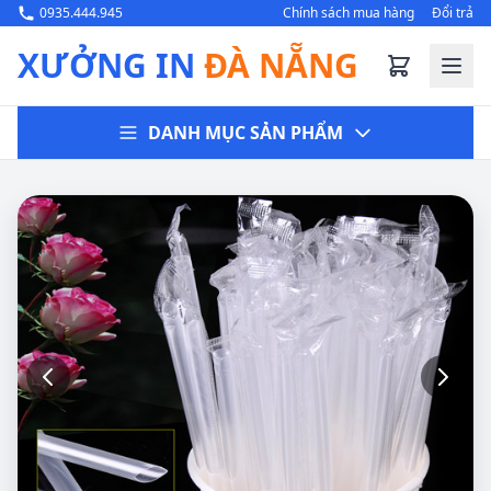
0935.444.945
Chính sách mua hàng
Đổi trả
XƯỞNG IN
ĐÀ NẴNG
DANH MỤC SẢN PHẨM