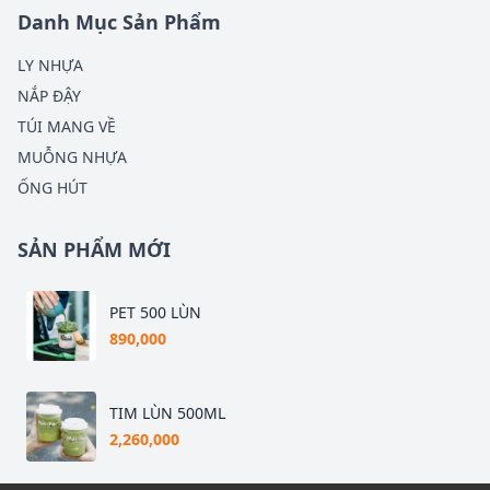
Danh Mục Sản Phẩm
LY NHỰA
NẮP ĐẬY
TÚI MANG VỀ
MUỖNG NHỰA
ỐNG HÚT
SẢN PHẨM MỚI
PET 500 LÙN
890,000
TIM LÙN 500ML
2,260,000