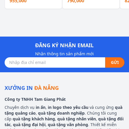
955,000
790,000
8
ĐĂNG KÝ NHẬN EMAIL
Nhận thông tin sản phẩm mới
GỬI
XƯỞNG IN
ĐÀ NẴNG
Công ty TNHH Tam Giang Phát
Chuyên dịch vụ
in ấn
,
in logo theo yêu cầu
và cung ứng
quà
tặng quảng cáo
,
quà tặng doanh nghiệp
. Chúng tôi cung
cấp
quà tặng khách hàng
,
quà tặng nhân viên
,
quà tặng đối
tác
,
quà tặng đại hội
,
quà tặng văn phòng
. Thiết kế miễn