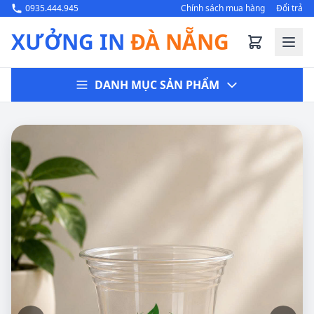
0935.444.945
Chính sách mua hàng
Đổi trả
XƯỞNG IN
ĐÀ NẴNG
DANH MỤC SẢN PHẨM