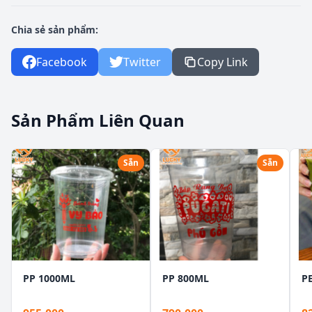
Chia sẻ sản phẩm:
Facebook
Twitter
Copy Link
Sản Phẩm Liên Quan
Sẵn
Sẵn
PP 1000ML
PP 800ML
P