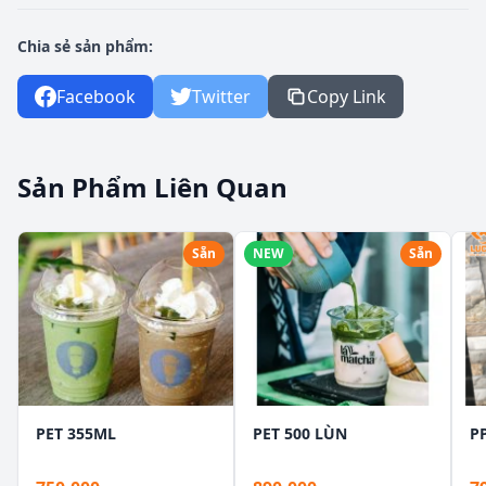
Chia sẻ sản phẩm:
Facebook
Twitter
Copy Link
Sản Phẩm Liên Quan
Sẵn
NEW
Sẵn
PET 355ML
PET 500 LÙN
P