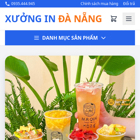
0935.444.945
Chính sách mua hàng
Đổi trả
XƯỞNG IN
ĐÀ NẴNG
DANH MỤC SẢN PHẨM