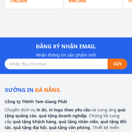
750,000
890,000
7
ĐĂNG KÝ NHẬN EMAIL
Nhận thông tin sản phẩm mới
GỬI
XƯỞNG IN
ĐÀ NẴNG
Công ty TNHH Tam Giang Phát
Chuyên dịch vụ
in ấn
,
in logo theo yêu cầu
và cung ứng
quà
tặng quảng cáo
,
quà tặng doanh nghiệp
. Chúng tôi cung
cấp
quà tặng khách hàng
,
quà tặng nhân viên
,
quà tặng đối
tác
,
quà tặng đại hội
,
quà tặng văn phòng
. Thiết kế miễn